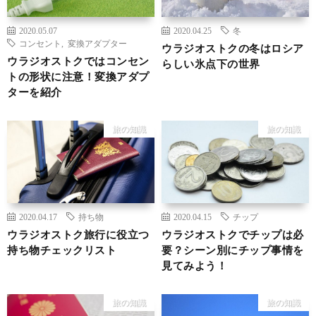
2020.05.07
2020.04.25
冬
コンセント
,
変換アダプター
ウラジオストクの冬はロシア
ウラジオストクではコンセン
らしい氷点下の世界
トの形状に注意！変換アダプ
ターを紹介
旅の知識
旅の知識
2020.04.17
持ち物
2020.04.15
チップ
ウラジオストク旅行に役立つ
ウラジオストクでチップは必
持ち物チェックリスト
要？シーン別にチップ事情を
見てみよう！
旅の知識
旅の知識