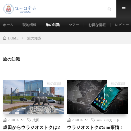
ホーム
現地情報
旅の知識
ツアー
お得な情報
レビュー
旅の知識
HOME
旅の知識
旅の知識
旅の知識
2020.09.27
成田
2020.09.27
sim
,
simカード
成田からウラジオストクは2
ウラジオストクのsim事情！