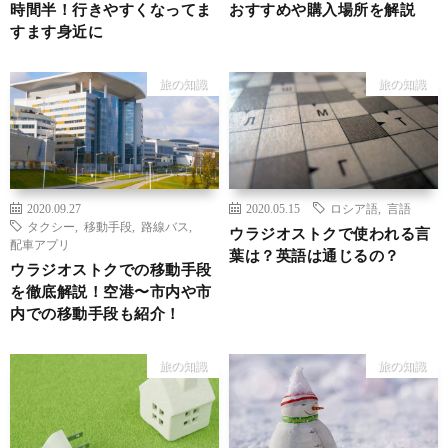
時間半！行きやすくなってま
おすすめや購入場所を解説
すます身近に
旅の知識
旅の知識
2020.09.27
2020.05.15
ロシア語
,
言語
タクシー
,
移動手段
,
路線バス
,
ウラジオストクで使われる言
配車アプリ
葉は？英語は通じるの？
ウラジオストクでの移動手段
を徹底解説！空港〜市内や市
内での移動手段も紹介！
旅の知識
旅の知識