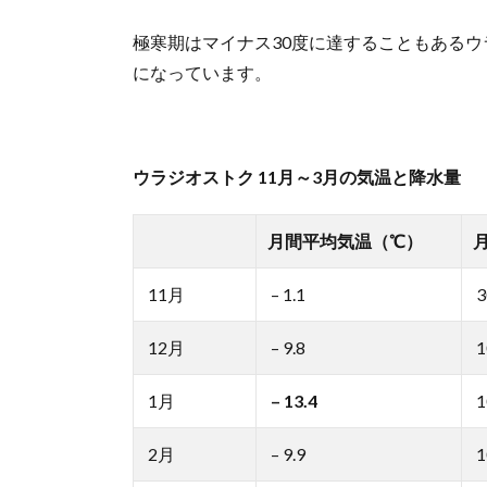
て 1
極寒期はマイナス30度に達することもある
月
になっています。
2.3.
最も
気温
が下
がり
ウラジオストク 11月～3月の気温と降水量
やす
い2月
月間平均気温（℃）
3.
ウラ
11月
– 1.1
3
ジオ
スト
クの
12月
– 9.8
1
冬は
観光
1月
– 13.4
1
でき
る？
2月
– 9.9
1
3.1.