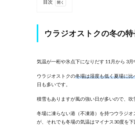
目次
1.
ウ
ラ
ウラジオストクの冬の特
ジ
オ
ス
ト
ク
気温が一桁や氷点下になりだす 11月から 
の
冬
ウラジオストクの
冬場は湿度も低く夏場に比
の
特
日も多いです。
長
積雪もありますが風の強い日が多いので、吹
1.1.
冬場
の降
冬場に凍らない港（不凍港）を持つウラジオ
水量
が、それでも冬場の気温はマイナス30度を
が少
ない