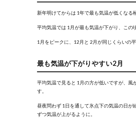
快適
4.
新年明けてからは 1年で最も気温が低くなる
ウ
ラ
平均気温では 1月が最も気温が下がり、この
ジ
オ
1月をピークに、12月と 2月が同じくらい
ス
ト
ク
最も気温が下がりやすい2月
の
冬
に
し
平均気温で見ると 1月の方が低いですが、風
か
す。
見
れ
昼夜問わず 1日を通して氷点下の気温の日が
な
ずつ気温が上がるように。
い
景
色
に