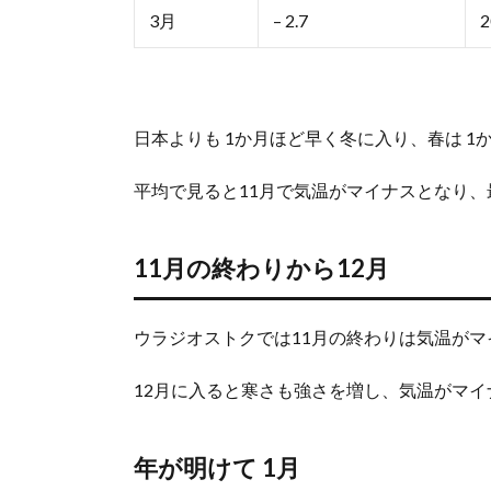
冬し
3月
– 2.7
2
か見
れな
い景
色が
ある
日本よりも 1か月ほど早く冬に入り、春は 
3.2.
しっ
平均で見ると11月で気温がマイナスとなり、
かり
防寒
対策
11月の終わりから12月
をし
た服
装を
ウラジオストクでは11月の終わりは気温が
3.3.
建物
12月に入ると寒さも強さを増し、気温がマ
の中
は日
本以
年が明けて 1月
上に