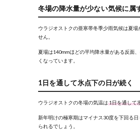
気候
冬場の降水量が少ない気候に属
に属
する
1.2.
ウラジオストクの
亜寒帯冬季少雨気候は夏場
1日を
せん。
通し
て氷
夏場は140mmほどの平均降水量がある反面、
点下
の日
くなっています。
が続
く
1日を通して氷点下の日が続く
1.3.
極寒
期は
ウラジオストクの冬場の気温は
1日を通して
日本
海が
凍る
新年明けの極寒期はマイナス30度を下回る
られるでしょう。
2.
ウ
ラ