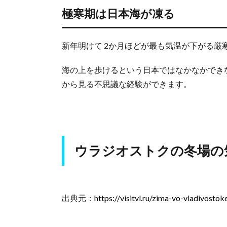
ジ
極寒期は日本海が凍る
オ
ス
ト
新年明けて 2か月ほどが最も気温が下がる
ク
の
海の上を歩けるという日本ではなかなかでき
冬
から見る不思議な経験ができます。
場
の
気
温
2.1.
11月
ウラジオストクの冬場の
の終
わり
から
12月
出典元：
https://visitvl.ru/zima-vo-vladivostok
2.2.
年が
明け