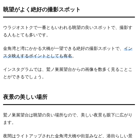
物館
眺望がよく絶好の撮影スポット
2.3.
ウスペ
ーニア
ウラジオストクで一番ともいわれる眺望の良いスポットで、撮影す
教会
る人もとても多いです。
3.
ウラ
金角湾と湾にかかる大橋が一望できる絶好の撮影スポットで、
イン
ジオ
スタ映えするポイントとしても有名
。
スト
クで
鷲ノ
インスタグラムでは、鷲ノ巣展望台からの画像を数多く見ることこ
巣展
とができるでしょう。
望台
に行
くに
夜景の美しい場所
は
3.1.
途中ま
鷲ノ巣展望台は眺望の良い場所なので、美しい夜景も眼下に広がり
ではケ
ます。
ーブル
カーで
登る
夜間はライトアップされた金角湾大橋や街並みなど、港街らしい景