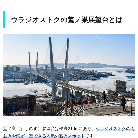
ウラ
ジオ
スト
ウラジオストクの鷲ノ巣展望台とは
クの
鷲ノ
巣展
望台
とは
1.1.
ウラジ
オスト
ク人気
の観光
スポッ
ト
1.2.
眺望が
よく絶
好の撮
影スポ
ット
鷲ノ巣（わしのす）展望台は標高214mにあり、
ウラジオストクの街
並みや湾が一望できる人気の観光スポット
です。
1.3.