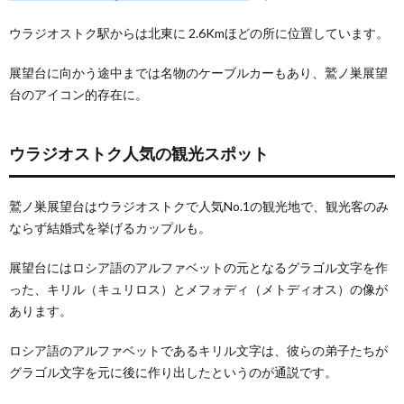
夜景の
美しい
ウラジオストク駅からは北東に 2.6Kmほどの所に位置しています。
場所
展望台に向かう途中までは名物のケーブルカーもあり、鷲ノ巣展望
2.
ウラ
台のアイコン的存在に。
ジオ
スト
クの
ウラジオストク人気の観光スポット
鷲ノ
巣展
望台
鷲ノ巣展望台はウラジオストクで人気No.1の観光地で、観光客のみ
近く
の観
ならず結婚式を挙げるカップルも。
光地
展望台にはロシア語のアルファベットの元となるグラゴル文字を作
2.1.
スハノ
った、キリル（キュリロス）とメフォディ（メトディオス）の像が
フの家
あります。
記念館
2.2.
ロシア語のアルファベットであるキリル文字は、彼らの弟子たちが
太平洋
グラゴル文字を元に後に作り出したというのが通説です。
艦隊の
歴史博