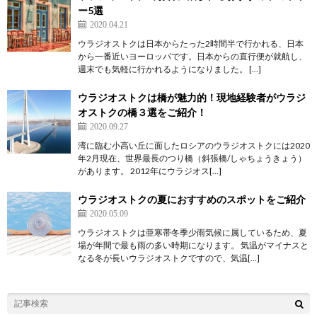
ー5選
2020.04.21
ウラジオストクは日本からたった2時間半で行かれる、日本
から一番近いヨーロッパです。日本からの直行便が就航し、
週末でも気軽に行かれるようになりました。 […]
ウラジオストクは橋が魅力的！現地経験者がウラジ
オストクの橋３選をご紹介！
2020.09.27
湾に臨む小高い丘に面したロシアのウラジオストクには2020
年2月現在、世界最長のつり橋（斜張橋/しゃちょうきょう）
があります。 2012年にウラジオス[…]
ウラジオストクの夏におすすめのスポットをご紹介
2020.05.09
ウラジオストクは亜寒帯冬季少雨気候に属しているため、夏
場が年間で最も雨の多い時期になります。 気温がマイナスと
なる冬が長いウラジオストクですので、気温[…]