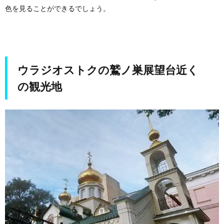
色を見ることができるでしょう。
3.2.
ウラジ
オスト
ク駅か
らは徒
歩で約
40分
ウラジオストクの鷲ノ巣展望台近く
3.3.
の観光地
駅から
はバス
がおす
すめ
4.
ウラ
ジオ
スト
クの
鷲ノ
巣展
望台
に行
って