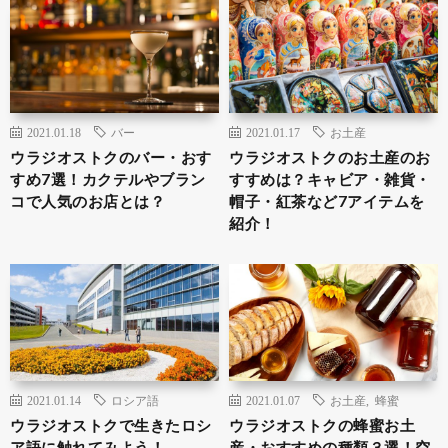
2021.01.18
バー
2021.01.17
お土産
ウラジオストクのバー・おす
ウラジオストクのお土産のお
すめ7選！カクテルやブラン
すすめは？キャビア・雑貨・
コで人気のお店とは？
帽子・紅茶など7アイテムを
紹介！
2021.01.14
ロシア語
2021.01.07
お土産
,
蜂蜜
ウラジオストクで生きたロシ
ウラジオストクの蜂蜜お土
ア語に触れてみよう！
産・おすすめの種類３選！空