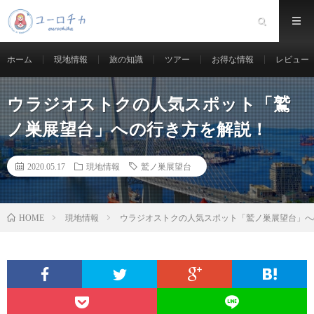
ホーム
現地情報
旅の知識
ツアー
お得な情報
レビュー
ウラジオストクの人気スポット「鷲
ノ巣展望台」への行き方を解説！
2020.05.17
現地情報
鷲ノ巣展望台
現地情報
ウラジオストクの人気スポット「鷲ノ巣展望台」へ
HOME