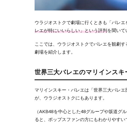
劇
ツ
ア
ウラジオストクで劇場に行くときも「バレエ
ー
も
レエが特にいいらしい」という評判
を聞いて
人
気
ここでは、ウラジオストクでバレエを観劇す
3.1.
劇場を紹介します。
HISな
どが
最少1
世界三大バレエのマリインスキ
名か
ら開
催
マリインスキー・バレエは「世界三大バレエ
3.2.
が、ウラジオストクにもあります。
パル
テー
（AKB48を中心とした48グループや坂道
ル席
ると、ポップスファンの方にもわかりやすい
は約
8,900