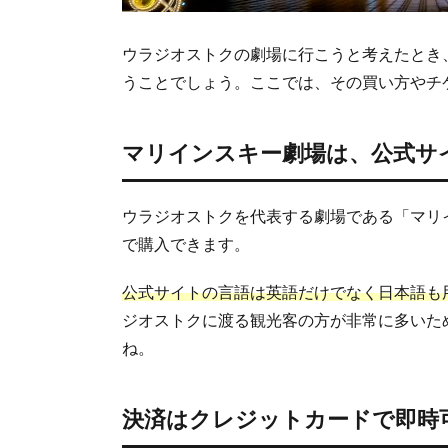
1.2.
決済
はク
ウラジオストクの劇場に行こうと考えたとき
レジ
うことでしょう。ここでは、その買い方やチ
ット
カー
ドで
マリインスキー劇場は、公式サ
即時
可能
1.3.
ウラジオストクを代表する劇場である「マリ
劇場
で購入できます。
内の
「チ
公式サイトの言語は英語だけでなく日本語も
ケッ
ト引
ジオストクに渡る観光客の方が非常に多いた
き換
ね。
え
所」
で受
決済はクレジットカードで即時
け取
る