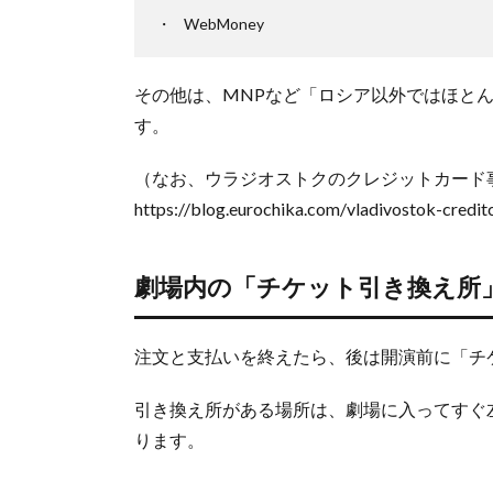
ー・
WebMoney
バレ
エ
その他は、MNPなど「ロシア以外ではほと
2.2.
本拠
す。
地は
サン
（なお、ウラジオストクのクレジットカード
クト
https://blog.eurochika.com/vladivostok-credit
ペテ
ルブ
ルク
劇場内の「チケット引き換え所
（ロ
シア
西
端）
注文と支払いを終えたら、後は開演前に「チ
2.3.
引き換え所がある場所は、劇場に入ってすぐ
2016
年か
ります。
らウ
ラジ