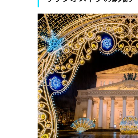
クの
劇場
チケ
ット
はど
こで
買
う？
1.1.
マリ
イン
スキ
ー劇
場
は、
公式
サイ
トで
買え
る