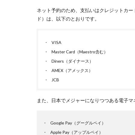
2.
ネット予約のため、支払いはクレジットカー
マリ
ド）は、以下のとおりです。
イン
スキ
ー・
バレ
VISA
エの
Master Card（Maestro含む）
ウラ
ジオ
Diners（ダイナース）
スト
AMEX（アメックス）
ク劇
場
JCB
2.1.
世界
また、日本でメジャーになりつつある電子マ
三大
バレ
エの
マリ
Google Pay（グーグルペイ）
イン
Apple Pay（アップルペイ）
スキ