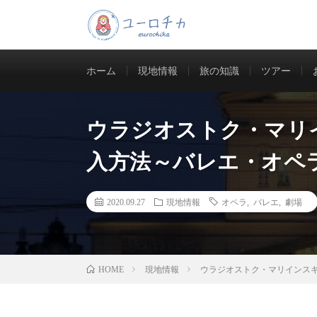
ウラジオストクの現地情報を発
ホーム
現地情報
旅の知識
ツアー
ウラジオストク・マリ
入方法～バレエ・オペ
2020.09.27
現地情報
オペラ
,
バレエ
,
劇場
現地情報
ウラジオストク・マリインス
HOME