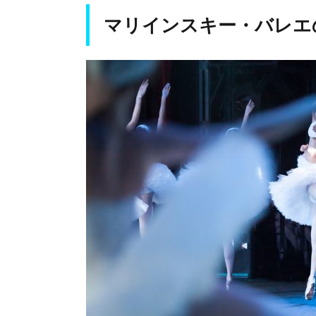
オス
マリインスキー・バレエ
トク
にも
支部
（劇
場）
がで
きた
3.
ウ
ラ
ジ
オ
ス
ト
ク
の
オ
ペ
ラ
観