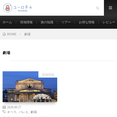
ホーム
現地情報
旅の知識
ツアー
お得な情報
レビュー
劇場
HOME
劇場
現地情報
2020.09.27
オペラ
,
バレエ
,
劇場