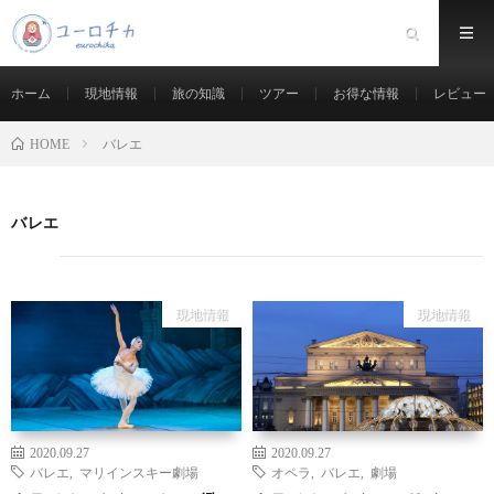
ホーム
現地情報
旅の知識
ツアー
お得な情報
レビュー
バレエ
HOME
バレエ
現地情報
現地情報
2020.09.27
2020.09.27
バレエ
,
マリインスキー劇場
オペラ
,
バレエ
,
劇場