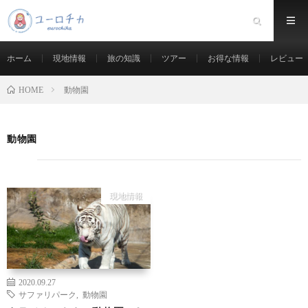
ホーム
現地情報
旅の知識
ツアー
お得な情報
レビュー
動物園
HOME
動物園
現地情報
2020.09.27
サファリパーク
,
動物園