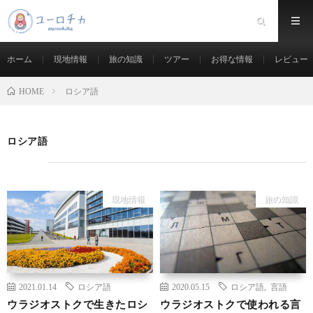
ホーム
現地情報
旅の知識
ツアー
お得な情報
レビュー
ロシア語
HOME
ロシア語
現地情報
旅の知識
2021.01.14
ロシア語
2020.05.15
ロシア語
,
言語
ウラジオストクで生きたロシ
ウラジオストクで使われる言